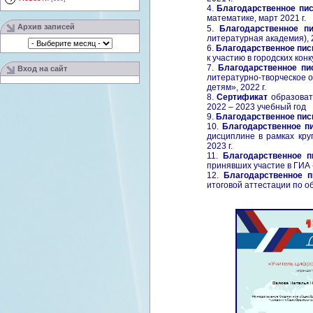
4.
Благодарственное пи
математике
,
март 2021 г.
Архив записей
5.
Благодарственное п
литературная академия),
6.
Благодарственное пи
к участию в городских кон
7.
Благодарственное пи
Вход на сайт
литературно-творческое 
детям», 2022 г.
8.
Сертификат
образоват
2022 – 2023 учебный год
9.
Благодарственное пи
10.
Благодарственное п
дисциплине в рамках кру
2023 г.
11.
Благодарственное п
принявших участие в ГИА -
12.
Благодарственное п
итоговой аттестации по о