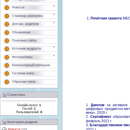
Новости
Страница школьника
1
.
Почётная грамота
МБ
Для вас, родители
Объявления
Полезные сайты
Источник мудрости
Фотоальбомы
Компьютерный помощник
Гостевая книга
Обратная связь
Статистика
1.
Диплом
за активное 
Онлайн всего:
1
Гостей:
1
цифровых предметно-мет
Пользователей:
0
века», 2020 г.
2.
Сертификат
образоват
февраль 2021 г.
Категории раздела
3.
Благодарственное пи
2021 г.
Новости
[330]