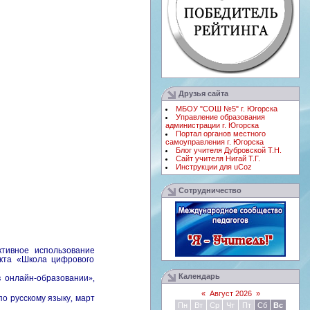
Друзья сайта
МБОУ "СОШ №5" г. Югорска
Управление образования
администрации г. Югорска
Портал органов местного
самоуправления г. Югорска
Блог учителя Дубровской Т.Н.
Сайт учителя Нигай Т.Г.
Инструкции для uCoz
Сотрудничество
тивное использование
екта «Школа цифрового
Календарь
 в онлайн-образовании
»,
«
Август 2026
»
по русскому языку
,
март
Пн
Вт
Ср
Чт
Пт
Сб
Вс