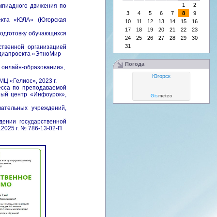
1
2
импиадного движения
по
3
4
5
6
7
8
9
оекта
«
ЮЛА
»
(Югорская
10
11
12
13
14
15
16
17
18
19
20
21
22
23
одготовку обучающихся
24
25
26
27
28
29
30
31
ственной организацией
едиапроекта «ЭтноМир –
Погода
в онлайн-образовании»,
Югорск
МЦ «Гелиос», 2023 г.
есса по преподаваемой
ный центр «Инфоурок»,
Gis
meteo
вательных учреждений,
дении государственной
2025 г. № 786-13-02-П