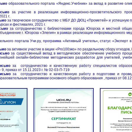
сьмо
образовательного портала
«Яндекс.Учебник»
за вклад в развитие ол
исьмо
за участие в реализации информационно-просветительского пр
2021 г.
сьмо
за творческое сотрудничество с МБУ ДО ДЮЦ
«
Прометей
»
и успешную п
курсах и фестивалях,
2021 г.
сьмо
за
сотрудничество с библиотеками города Югорска и местной обще
объединение г. Югорска «Элегия» в рамках реализации информационного м
ельного портала Учи.ру, программа «Активный учитель», статус «Эксперт 
сьмо
за активное участие в акции
«
Pro100эко
» по раздельному сбору отходов, 
исьмо
за
существенный вклад в методическое обеспечение учебного проц
пнейшей онлайн-библиотеки методических разработок для учителей, учеб
исьмо
за сотрудничество и качественную работу специалистов образо
 9, приказ от 15.11.2023 г. № 02-03-П-719
исьмо
за сотрудничество и качественную работу в подготовке и прове
бразовательным программам основного общего образования , приказ от 08.12.